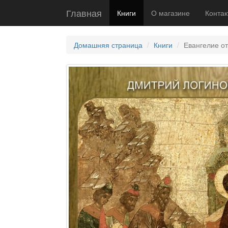
Главная
Книги
О магазине
Контак
Домашняя страница
Книги
Евангелие от