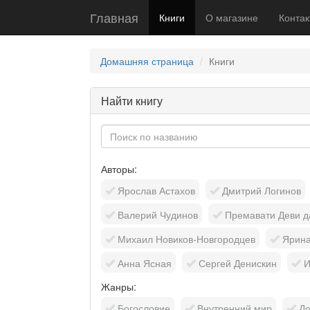
Главная
Книги
О магазине
Контак
Домашняя страница
Книги
Найти книгу
Авторы:
Ярослав Астахов
Дмитрий Логинов
Валерий Чудинов
Премавати Деви д
Михаил Новиков-Новгородцев
Ярина
Анна Ясная
Сергей Денискин
И
Жанры:
Богословие
Внутренний мир
До