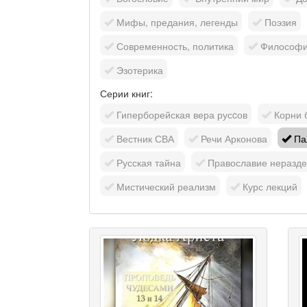
Мифы, предания, легенды
Поэзия
Современность, политика
Философия
Эзотерика
Серии книг:
Гиперборейская вера русcов
Корни 
Вестник СВА
Речи Арконова
Пал
Русская тайна
Православие неразде
Мистический реализм
Курс лекций