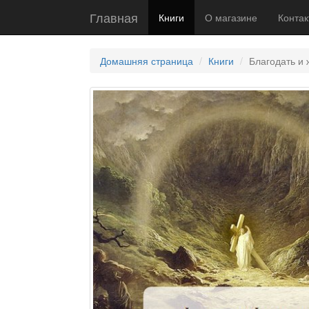
Главная
Книги
О магазине
Контак
Домашняя страница
Книги
Благодать и 