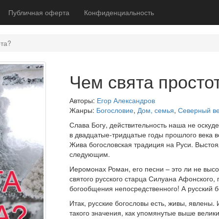
Публичная оферта
Конфиденциальность
ота?
Чем свята просто
Авторы:
Егор Александров
Жанры:
Богословие
,
Дом, семья
,
Северный в
Слава Богу, действительность наша не оскуд
в двадцатые-тридцатые годы прошлого века вс
Жива богословская традиция на Руси. Высто
следующим.
Иеромонах Роман, его песни – это ли не выс
святого русского старца Силуана Афонского, 
богообщения непосредственного! А русский 
Итак, русские богословы есть, живы, явлены. 
такого значения, как упомянутые выше велики