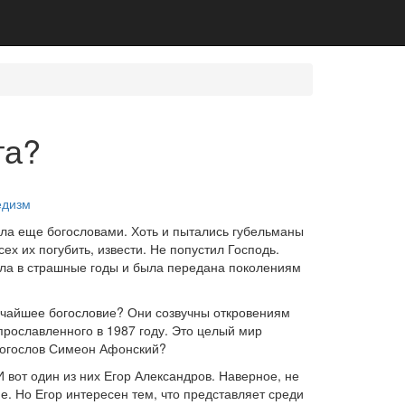
та?
едизм
ела еще богословами. Хоть и пытались губельманы
ех их погубить, извести. Не попустил Господь.
яла в страшные годы и была передана поколениям
очайшее богословие? Они созвучны откровениям
прославленного в 1987 году. Это целый мир
богослов Симеон Афонский?
И вот один из них Егор Александров. Наверное, не
е. Но Егор интересен тем, что представляет среди